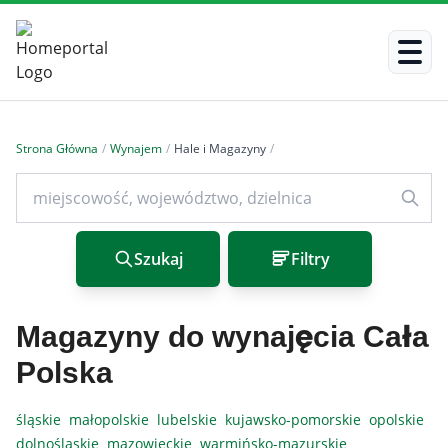
Strona Główna
/
Wynajem
/
Hale i Magazyny
/
Szukaj
Filtry
Magazyny do wynajęcia Cała
Polska
śląskie
małopolskie
lubelskie
kujawsko-pomorskie
opolskie
dolnośląskie
mazowieckie
warmińsko-mazurskie