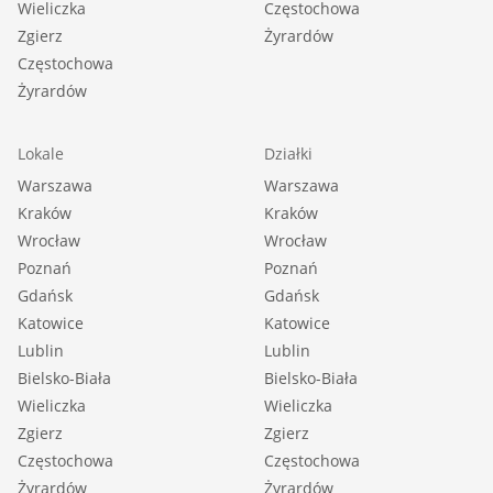
Wieliczka
Częstochowa
Zgierz
Żyrardów
Częstochowa
Żyrardów
Lokale
Działki
Warszawa
Warszawa
Kraków
Kraków
Wrocław
Wrocław
Poznań
Poznań
Gdańsk
Gdańsk
Katowice
Katowice
Lublin
Lublin
Bielsko-Biała
Bielsko-Biała
Wieliczka
Wieliczka
Zgierz
Zgierz
Częstochowa
Częstochowa
Żyrardów
Żyrardów