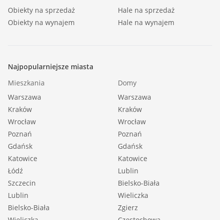
Obiekty na sprzedaż
Hale na sprzedaż
Obiekty na wynajem
Hale na wynajem
Najpopularniejsze miasta
Mieszkania
Domy
Warszawa
Warszawa
Kraków
Kraków
Wrocław
Wrocław
Poznań
Poznań
Gdańsk
Gdańsk
Katowice
Katowice
Łódź
Lublin
Szczecin
Bielsko-Biała
Lublin
Wieliczka
Bielsko-Biała
Zgierz
Wieliczka
Częstochowa