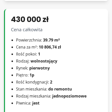
lokalizacja - 1,2km od centrum.
W bliskiej odległości zabudowa mieszkalna,
Silesia City Center oraz park Budnioka.
430 000 zł
Okolica dobrze skomunikowana, w pobliżu
Cena całkowita
tramwaj, autobus.
Powierzchnia:
39.79 m²
Cena za m²:
10 806,74 zł
Ilość pokoi:
1
Rodzaj:
wolnostojący
Zapraszam do kontaktu.
Rynek:
pierwotny
Piętro:
1p
Agent prowadzący:
Ilość kondygnacji:
2
Zbigniew Czebotorowicz
Stan mieszkania:
do remontu
tel.: 792 888 777
Rodzaj mieszkania:
jednopoziomowe
e-mail: zbigniew.czebotorowicz@4katy.org
Piwnica:
jest