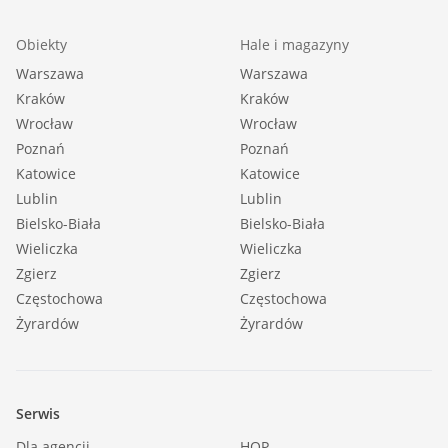
Obiekty
Hale i magazyny
Warszawa
Warszawa
Kraków
Kraków
Wrocław
Wrocław
Poznań
Poznań
Katowice
Katowice
Lublin
Lublin
Bielsko-Biała
Bielsko-Biała
Wieliczka
Wieliczka
Zgierz
Zgierz
Częstochowa
Częstochowa
Żyrardów
Żyrardów
Serwis
Dla agencji
HOP