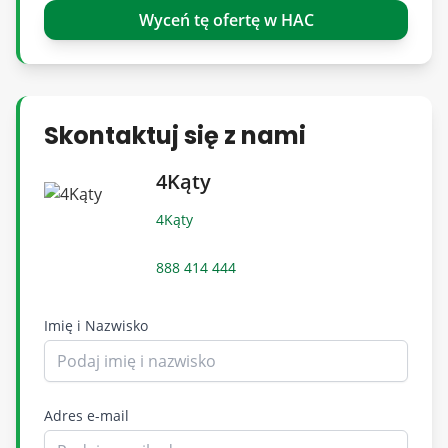
Oferta wysłana z systemu BCK Galactica
Wyceń tę ofertę w HAC
Nieruchomości których szukasz - www.4katy.org
Skontaktuj się z nami
4Kąty
4Kąty
888 414 444
Imię i Nazwisko
Adres e-mail