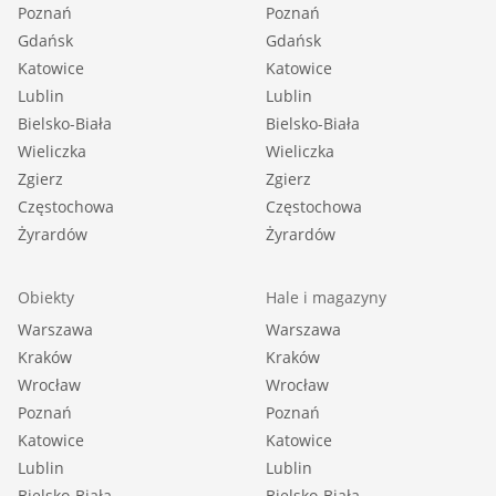
Poznań
Poznań
Gdańsk
Gdańsk
Katowice
Katowice
Lublin
Lublin
Bielsko-Biała
Bielsko-Biała
Wieliczka
Wieliczka
Zgierz
Zgierz
Częstochowa
Częstochowa
Żyrardów
Żyrardów
Obiekty
Hale i magazyny
Warszawa
Warszawa
Kraków
Kraków
Wrocław
Wrocław
Poznań
Poznań
Katowice
Katowice
Lublin
Lublin
Bielsko-Biała
Bielsko-Biała