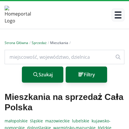
Strona Główna
/
Sprzedaż
/
Mieszkania
/
Szukaj
Filtry
Mieszkania na sprzedaż Cała
Polska
małopolskie
śląskie
mazowieckie
lubelskie
kujawsko-
pomorskie
dolnośląskie
warmińsko-mazurskie
łódzkie