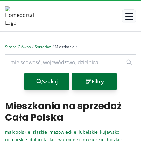
Strona Główna
/
Sprzedaż
/
Mieszkania
/
Szukaj
Filtry
Mieszkania na sprzedaż
Cała Polska
małopolskie
śląskie
mazowieckie
lubelskie
kujawsko-
pomorskie
dolnośląskie
warmińsko-mazurskie
łódzkie