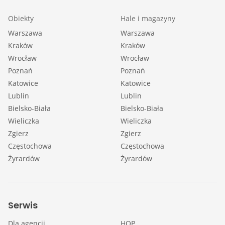
Obiekty
Hale i magazyny
Warszawa
Warszawa
Kraków
Kraków
Wrocław
Wrocław
Poznań
Poznań
Katowice
Katowice
Lublin
Lublin
Bielsko-Biała
Bielsko-Biała
Wieliczka
Wieliczka
Zgierz
Zgierz
Częstochowa
Częstochowa
Żyrardów
Żyrardów
Serwis
Dla agencji
HOP