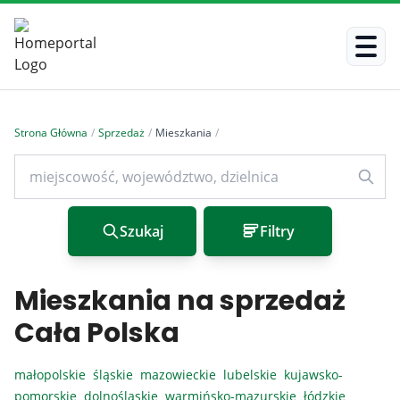
Strona Główna
/
Sprzedaż
/
Mieszkania
/
Szukaj
Filtry
Mieszkania na sprzedaż
Cała Polska
małopolskie
śląskie
mazowieckie
lubelskie
kujawsko-
pomorskie
dolnośląskie
warmińsko-mazurskie
łódzkie