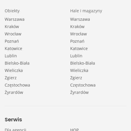
Obiekty
Hale i magazyny
Warszawa
Warszawa
Kraków
Kraków
Wrocław
Wrocław
Poznań
Poznań
Katowice
Katowice
Lublin
Lublin
Bielsko-Biała
Bielsko-Biała
Wieliczka
Wieliczka
Zgierz
Zgierz
Częstochowa
Częstochowa
Żyrardów
Żyrardów
Serwis
Dla agencji
HOP