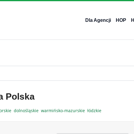
Dla Agencji
HOP
a Polska
orskie
dolnośląskie
warmińsko-mazurskie
łódzkie