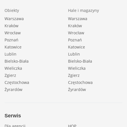
Obiekty
Hale i magazyny
Warszawa
Warszawa
Kraków
Kraków
Wrocław
Wrocław
Poznań
Poznań
Katowice
Katowice
Lublin
Lublin
Bielsko-Biała
Bielsko-Biała
Wieliczka
Wieliczka
Zgierz
Zgierz
Częstochowa
Częstochowa
Żyrardów
Żyrardów
Serwis
Dla agencji
HOP