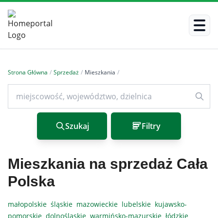
Strona Główna
/
Sprzedaż
/
Mieszkania
/
Szukaj
Filtry
Mieszkania na sprzedaż Cała
Polska
małopolskie
śląskie
mazowieckie
lubelskie
kujawsko-
pomorskie
dolnośląskie
warmińsko-mazurskie
łódzkie