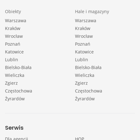
Obiekty
Hale i magazyny
Warszawa
Warszawa
Kraków
Kraków
Wrocław
Wrocław
Poznań
Poznań
Katowice
Katowice
Lublin
Lublin
Bielsko-Biała
Bielsko-Biała
Wieliczka
Wieliczka
Zgierz
Zgierz
Częstochowa
Częstochowa
Żyrardów
Żyrardów
Serwis
Dla agencji
HOP