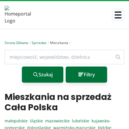
Strona Główna
/
Sprzedaż
/
Mieszkania
/
Szukaj
Filtry
Mieszkania na sprzedaż
Cała Polska
małopolskie
śląskie
mazowieckie
lubelskie
kujawsko-
pomorskie
dolnośląskie
warmińsko-mazurskie
łódzkie