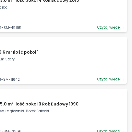
9.0 m² Ilość pokoi 4 Rok Budowy 2013
iczka
Czytaj więcej →
06-SM-45155
.6 m² Ilość pokoi 1
eruń Stary
Czytaj więcej →
6-SM-11642
5.0 m² Ilość pokoi 3 Rok Budowy 1990
ów, Łagiewniki-Borek Fałęcki
Czytaj więcej →
06-SM-70091