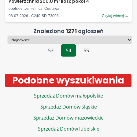
Powierzchnia 200.0 m² Ilość pokoi 4
opolskie, Jemielnica, Centawa
08-07-2026 · C240-SD-73008
Czytaj więcej →
Znaleziono
1271
ogłoszeń
Sortowanie
53
54
55
Podobne wyszukiwania
Sprzedaż Domów małopolskie
Sprzedaż Domów śląskie
Sprzedaż Domów mazowieckie
Sprzedaż Domów lubelskie