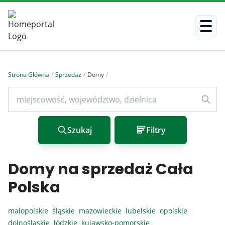
Strona Główna
/
Sprzedaż
/
Domy
/
Szukaj
Filtry
Domy na sprzedaż Cała
Polska
małopolskie
śląskie
mazowieckie
lubelskie
opolskie
dolnośląskie
łódzkie
kujawsko-pomorskie