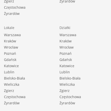
Zgierz
Żyrardów
Częstochowa
Żyrardów
Lokale
Działki
Warszawa
Warszawa
Kraków
Kraków
Wrocław
Wrocław
Poznań
Poznań
Gdańsk
Gdańsk
Katowice
Katowice
Lublin
Lublin
Bielsko-Biała
Bielsko-Biała
Wieliczka
Wieliczka
Zgierz
Zgierz
Częstochowa
Częstochowa
Żyrardów
Żyrardów