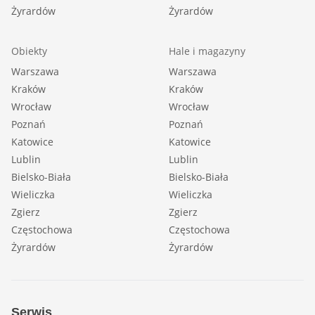
Żyrardów
Żyrardów
Obiekty
Hale i magazyny
Warszawa
Warszawa
Kraków
Kraków
Wrocław
Wrocław
Poznań
Poznań
Katowice
Katowice
Lublin
Lublin
Bielsko-Biała
Bielsko-Biała
Wieliczka
Wieliczka
Zgierz
Zgierz
Częstochowa
Częstochowa
Żyrardów
Żyrardów
Serwis