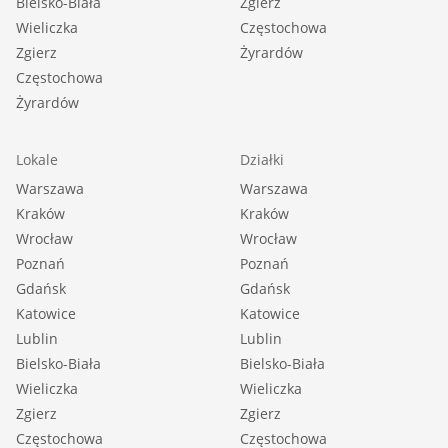
Bielsko-Biała
Zgierz
Wieliczka
Częstochowa
Zgierz
Żyrardów
Częstochowa
Żyrardów
Lokale
Działki
Warszawa
Warszawa
Kraków
Kraków
Wrocław
Wrocław
Poznań
Poznań
Gdańsk
Gdańsk
Katowice
Katowice
Lublin
Lublin
Bielsko-Biała
Bielsko-Biała
Wieliczka
Wieliczka
Zgierz
Zgierz
Częstochowa
Częstochowa