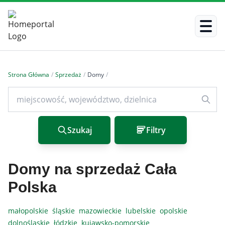
Strona Główna
/
Sprzedaż
/
Domy
/
Szukaj
Filtry
Domy na sprzedaż Cała
Polska
małopolskie
śląskie
mazowieckie
lubelskie
opolskie
dolnośląskie
łódzkie
kujawsko-pomorskie