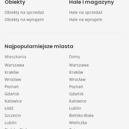
Obiekty
Hale i magazyny
Obiekty na sprzedaż
Hale na sprzedaż
Obiekty na wynajem
Hale na wynajem
Najpopularniejsze miasta
Mieszkania
Domy
Warszawa
Warszawa
Kraków
Kraków
Wrocław
Wrocław
Poznań
Poznań
Gdańsk
Gdańsk
Katowice
Katowice
Łódź
Lublin
Szczecin
Bielsko-Biała
Lublin
Wieliczka