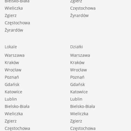
Bielsko-Biała
Zgierz
Wieliczka
Częstochowa
Zgierz
Żyrardów
Częstochowa
Żyrardów
Lokale
Działki
Warszawa
Warszawa
Kraków
Kraków
Wrocław
Wrocław
Poznań
Poznań
Gdańsk
Gdańsk
Katowice
Katowice
Lublin
Lublin
Bielsko-Biała
Bielsko-Biała
Wieliczka
Wieliczka
Zgierz
Zgierz
Częstochowa
Częstochowa