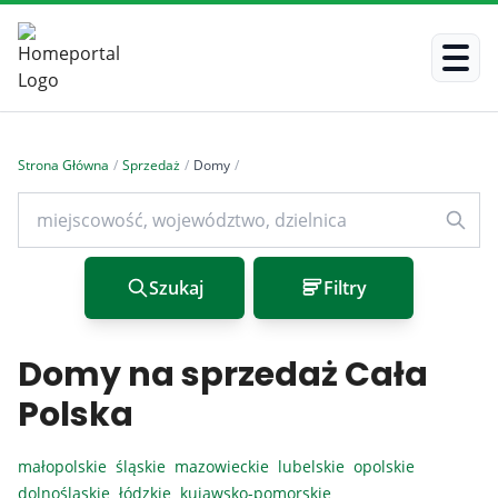
Strona Główna
/
Sprzedaż
/
Domy
/
Szukaj
Filtry
Domy na sprzedaż Cała
Polska
małopolskie
śląskie
mazowieckie
lubelskie
opolskie
dolnośląskie
łódzkie
kujawsko-pomorskie