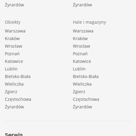
Żyrardów
Żyrardów
Obiekty
Hale i magazyny
Warszawa
Warszawa
Kraków
Kraków
Wrocław
Wrocław
Poznań
Poznań
Katowice
Katowice
Lublin
Lublin
Bielsko-Biała
Bielsko-Biała
Wieliczka
Wieliczka
Zgierz
Zgierz
Częstochowa
Częstochowa
Żyrardów
Żyrardów
Serwis