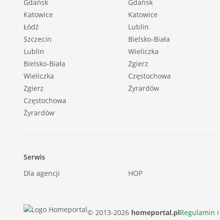
Gdańsk
Gdańsk
Balkon: średni |
Katowice
Katowice
Liczba balkonów: 3 |
Łódź
Lublin
Powierzchnia ogródka [m2]: 30 |
Szczecin
Bielsko-Biała
Zagosp. działki: zagospodarowana |
Lublin
Wieliczka
Bielsko-Biała
Zgierz
Rodzaj domu: szeregowiec |
Wieliczka
Częstochowa
Stan wybudowania: Stan deweloperski |
Zgierz
Żyrardów
Typ elewacji: tynk zwykły |
Częstochowa
Podst. materiał budowlany: silikat |
Żyrardów
Pokrycie dachu: blacha |
Pozwolenie na użytkowanie: tak |
Powierzchnia użytkowa [m2]: 113,1300 |
Serwis
Stan budynku: do wykończenia |
Dla agencji
HOP
Podpiwniczenie: nie |
Garaż: brak |
Ogrodzenie działki: metalowe |
© 2013-2026
homeportal.pl
Regulamin i
Rok budowy: 2023 |