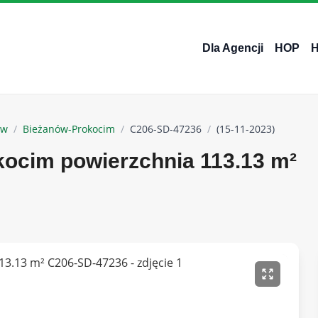
Dla Agencji
HOP
ów
/
Bieżanów-Prokocim
/
C206-SD-47236
/
(15-11-2023)
ocim powierzchnia 113.13 m²