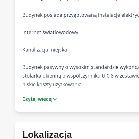
Budynek posiada przygotowaną instalacje elektry
Internet światłowodowy
Kanalizacja miejska
Budynek pasywny o wysokim standardzie wykońc
stolarka okienną o współczynniku U 0,8 w zestaw
niskie koszty użytkowania.
Czytaj więcej
Każdy dom składa się z :
PARTER (34,43 m2) : przedpokój, pom. Techniczne, 
Lokalizacja
PIĘTRO I (37,96 m2): korytarz, łazienka, dwie sypi