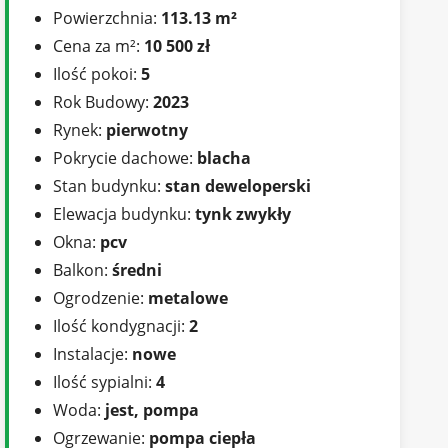
Powierzchnia:
113.13 m²
Cena za m²:
10 500 zł
Ilość pokoi:
5
Rok Budowy:
2023
Rynek:
pierwotny
Pokrycie dachowe:
blacha
Stan budynku:
stan deweloperski
Elewacja budynku:
tynk zwykły
Okna:
pcv
Balkon:
średni
Ogrodzenie:
metalowe
Ilość kondygnacji:
2
Instalacje:
nowe
Ilość sypialni:
4
Woda:
jest, pompa
Ogrzewanie:
pompa ciepła