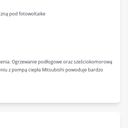
czną pod fotowoltaike
zenia. Ogrzewanie podłogowe oraz sześciokomorową
ieniu z pompą ciepła Mitsubishi powoduje bardzo
salon z jadalnią -wyjście na ogródek.
alnie+ dwa balkony (wykończone płytkami i