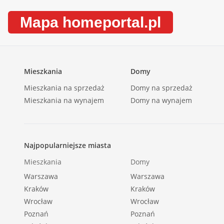
Dojazd: ASFALTOWA |
Mapa homeportal.pl
Otoczenie: zabudowa mieszana |
Ogrzewanie: pompa ciepła |
Kanalizacja: tak |
Linie telefoniczne: TAK |
Mieszkania
Domy
Alarm: TAK |
Mieszkania na sprzedaż
Domy na sprzedaż
Internet: TAK |
Mieszkania na wynajem
Domy na wynajem
Komunikacja publ.: autobus |
Odległość do komunikacji publicznej [m]: 200 |
Odl. do sklepu [m]: 500 |
Najpopularniejsze miasta
Odl. do szkoły [m]: 1000 |
Mieszkania
Domy
Odl. do przedszkola [m]: 750 |
Warszawa
Warszawa
Drzwi antywłamaniowe: TAK |
Kraków
Kraków
Teren ogrodzony: TAK |
Wrocław
Wrocław
Okna: PCV |
Poznań
Poznań
Instalacje: nowe |